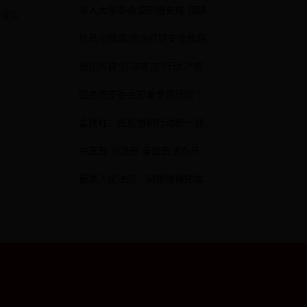
省人大常委会调研组来咸 调研民诉法刑诉法实施情况
落实
张昌尔强调:坚决打好安全维稳主动仗
我国再启“打非查违”行动 严查非法改装危化品运输车
国务院安委会部署专项行动 “六打六治”遏制重特大事故
孟建柱：把思想和行动统一到习近平总书记重要讲话精神上
中宣部 司法部 全国普法办开展“学习宪法 尊法守法”活动
最高人民法院：网聊微博短信等可作“呈堂证供”