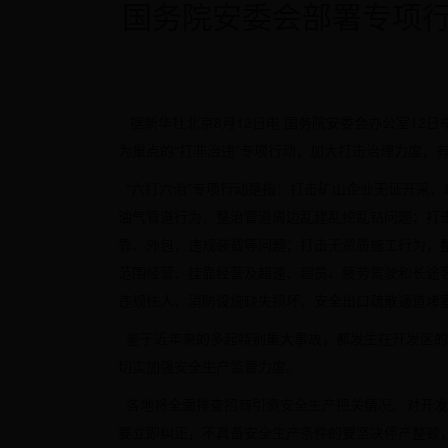
国务院安委会部署专项行动 &
据新华社北京8月12日电 国务院安委会办公室12日
为重点的“打非治违”专项行动，加大打击治理力度，
“六打六治”专项行动是指：打击矿山企业无证开采
油气管道行为，整治管道周边乱建乱挖乱钻问题；打
靠、外包，违规装载等问题；打击无资质施工行为，
范围经营、挂靠经营及超速、超员、疲劳驾驶和长途客
违规住人、消防设施缺失损坏、安全出口疏散通道堵
鉴于近年来的多起特别重大事故，都发生在开发区的
切实加强安全生产监管力度。
各地将全面排查招商引资安全生产把关情况。对开发
要立即纠正，不具备安全生产条件的要坚决停产整顿