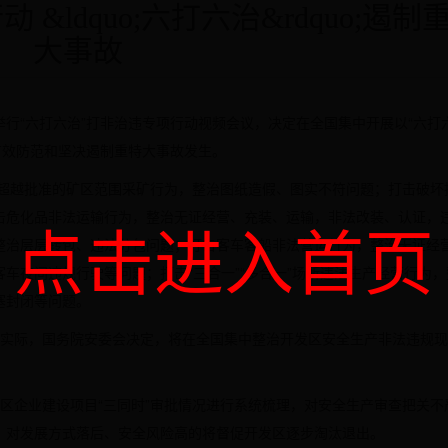
ldquo;六打六治&rdquo;遏制
大事故
举行“六打六治”打非治违专项行动视频会议，决定在全国集中开展以“六打
有效防范和坚决遏制重特大事故发生。
、超越批准的矿区范围采矿行为，整治图纸造假、图实不符问题；打击破坏
击危化品非法运输行为，整治无证经营、充装、运输，非法改装、认证，
点击进入首页
整治层层转包、违法分包问题；打击客车客船非法营运行为，整治无证经
车夜间违规行驶等问题；打击“三合一”“多合一”场所违法生产经营行为，
塞封闭等问题。
实际，国务院安委会决定，将在全国集中整治开发区安全生产非法违规现
区企业建设项目“三同时”审批情况进行系统梳理，对安全生产审查把关不
，对发展方式落后、安全风险高的将督促开发区逐步淘汰退出。