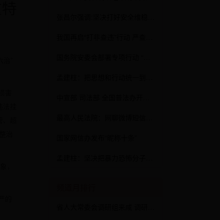
重特
张昌尔强调:坚决打好安全维稳主动仗
我国再启“打非查违”行动 严查非法改装危化品运输车
国务院安委会部署专项行动 “六打六治”遏制重特大事故
六治”
孟建柱：把思想和行动统一到习近平总书记重要讲话精神上
损害
中宣部 司法部 全国普法办开展“学习宪法 尊法守法”活动
违法挂
最高人民法院：网聊微博短信等可作“呈堂证供”
营、超
整治
国家网信办发布“昵称十条”
孟建柱：坚决把暴力恐怖分子嚣张气焰打下去
象，
频道月排行
严的
省人大常委会调研组来咸 调研民诉法刑诉法实施情况