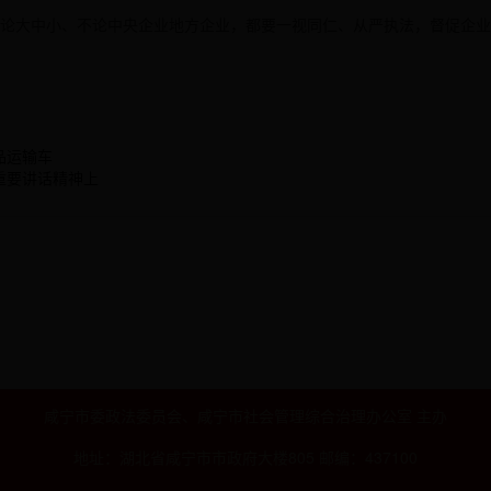
论大中小、不论中央企业地方企业，都要一视同仁、从严执法，督促企业
品运输车
重要讲话精神上
咸宁市委政法委员会、咸宁市社会管理综合治理办公室 主办
地址：湖北省咸宁市市政府大楼805 邮编：437100